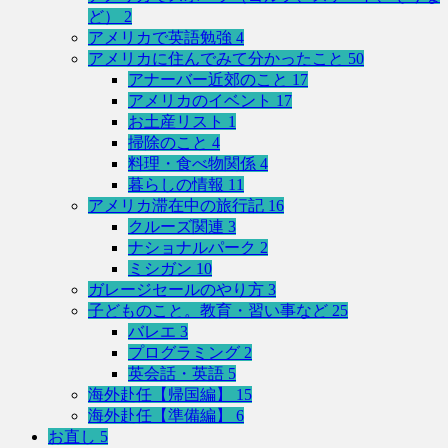
ど）
2
アメリカで英語勉強
4
アメリカに住んでみて分かったこと
50
アナーバー近郊のこと
17
アメリカのイベント
17
お土産リスト
1
掃除のこと
4
料理・食べ物関係
4
暮らしの情報
11
アメリカ滞在中の旅行記
16
クルーズ関連
3
ナショナルパーク
2
ミシガン
10
ガレージセールのやり方
3
子どものこと。教育・習い事など
25
バレエ
3
プログラミング
2
英会話・英語
5
海外赴任【帰国編】
15
海外赴任【準備編】
6
お直し
5