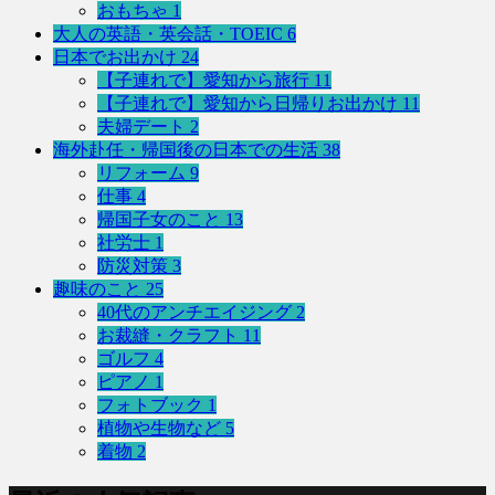
おもちゃ
1
大人の英語・英会話・TOEIC
6
日本でお出かけ
24
【子連れで】愛知から旅行
11
【子連れで】愛知から日帰りお出かけ
11
夫婦デート
2
海外赴任・帰国後の日本での生活
38
リフォーム
9
仕事
4
帰国子女のこと
13
社労士
1
防災対策
3
趣味のこと
25
40代のアンチエイジング
2
お裁縫・クラフト
11
ゴルフ
4
ピアノ
1
フォトブック
1
植物や生物など
5
着物
2