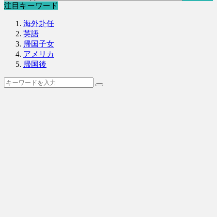
注目キーワード
海外赴任
英語
帰国子女
アメリカ
帰国後