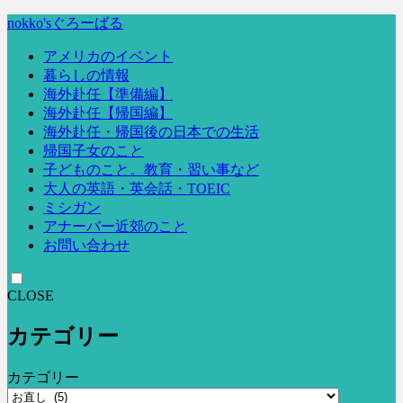
nokko'sぐろーばる
アメリカのイベント
暮らしの情報
海外赴任【準備編】
海外赴任【帰国編】
海外赴任・帰国後の日本での生活
帰国子女のこと
子どものこと。教育・習い事など
大人の英語・英会話・TOEIC
ミシガン
アナーバー近郊のこと
お問い合わせ
CLOSE
カテゴリー
カテゴリー