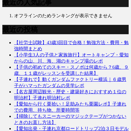
最近の人気記事
オフラインのためランキングが表示できません
最近の投稿
【社労士試験】43歳3回目で合格！勉強方法・費用・勉
強時間まとめ
【小学生3人の子供と家族旅行】オートキャンプ・愛知
からの山、川、海、湖のキャンプ場のレポ
【子供の初めてのスキー・スノボは何歳から？6歳、９
歳、１１歳がレッスンを受講した結果】
【子連れで】動くガンダムファクトリー横浜｜６歳男
子がハマったガンダムの見学レポ
【名古屋周辺観光・歴史・建築好きにおすすめ１位の
明治村】子連れ明治村レポ
【愛知から行く栗拾い！足助みたち栗園レポ】子連れ
での費用、持ち物、所要時間等
【掃除してもスニーカーのマジックテープがつかない
ときのお直し方法】
【愛知出発・子連れ京都ロードトリップ2泊３日モデル