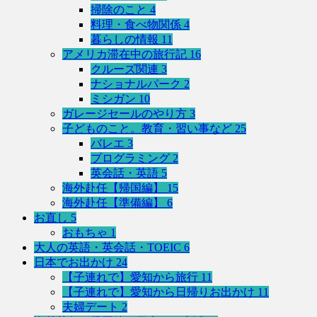
掃除のこと
4
料理・食べ物関係
4
暮らしの情報
11
アメリカ滞在中の旅行記
16
クルーズ関連
3
ナショナルパーク
2
ミシガン
10
ガレージセールのやり方
3
子どものこと。教育・習い事など
25
バレエ
3
プログラミング
2
英会話・英語
5
海外赴任【帰国編】
15
海外赴任【準備編】
6
お直し
5
おもちゃ
1
大人の英語・英会話・TOEIC
6
日本でお出かけ
24
【子連れで】愛知から旅行
11
【子連れで】愛知から日帰りお出かけ
11
夫婦デート
2