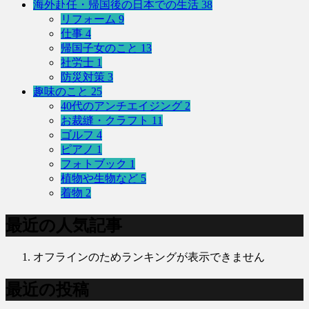
海外赴任・帰国後の日本での生活
38
リフォーム
9
仕事
4
帰国子女のこと
13
社労士
1
防災対策
3
趣味のこと
25
40代のアンチエイジング
2
お裁縫・クラフト
11
ゴルフ
4
ピアノ
1
フォトブック
1
植物や生物など
5
着物
2
最近の人気記事
オフラインのためランキングが表示できません
最近の投稿