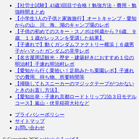
【社労士試験】43歳3回目で合格！勉強方法・費用・勉
強時間まとめ
【小学生3人の子供と家族旅行】オートキャンプ・愛知
からの山、川、海、湖のキャンプ場のレポ
【子供の初めてのスキー・スノボは何歳から？6歳、９
歳、１１歳がレッスンを受講した結果】
【子連れで】動くガンダムファクトリー横浜｜６歳男
子がハマったガンダムの見学レポ
【名古屋周辺観光・歴史・建築好きにおすすめ１位の
明治村】子連れ明治村レポ
【愛知から行く栗拾い！足助みたち栗園レポ】子連れ
での費用、持ち物、所要時間等
【掃除してもスニーカーのマジックテープがつかない
ときのお直し方法】
【愛知出発・子連れ京都ロードトリップ2泊３日モデル
コース】嵐山・伏見稲荷大社など
プライバシーポリシー
サイトマップ
お問い合わせ