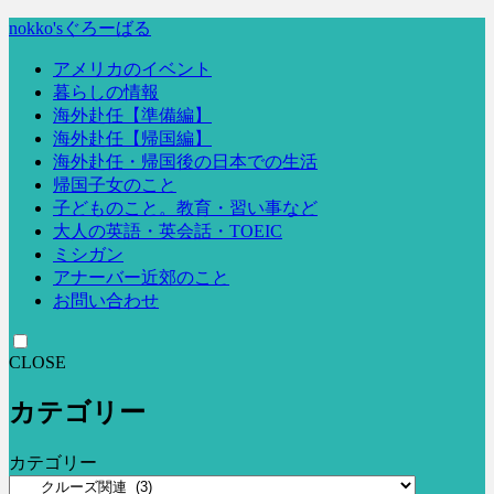
nokko'sぐろーばる
アメリカのイベント
暮らしの情報
海外赴任【準備編】
海外赴任【帰国編】
海外赴任・帰国後の日本での生活
帰国子女のこと
子どものこと。教育・習い事など
大人の英語・英会話・TOEIC
ミシガン
アナーバー近郊のこと
お問い合わせ
CLOSE
カテゴリー
カテゴリー