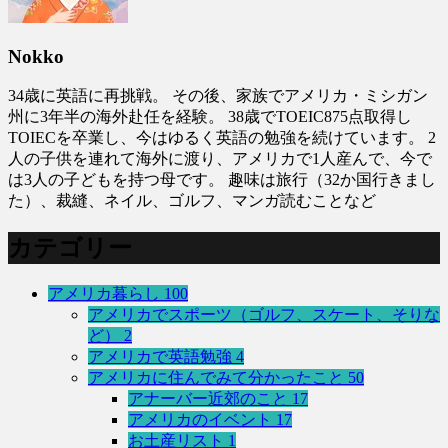
Nokko
34歳に英語に再挑戦。 その後、家族でアメリカ・ミシガン
州に3年半の海外赴任を経験。 38歳でTOEIC875点取得し
TOIECを卒業し、今はゆるく英語の勉強を続けています。 2
人の子供を連れて海外に渡り、アメリカで1人産んで、今で
は3人の子どもを持つ母です。 趣味は旅行（32か国行きまし
た）、裁縫、ネイル、ゴルフ、マンガ読むことなど
カテゴリー
アメリカ暮らし
100
アメリカでスポーツ（ゴルフ、スケート、そりな
ど）
2
アメリカで英語勉強
4
アメリカに住んでみて分かったこと
50
アナーバー近郊のこと
17
アメリカのイベント
17
お土産リスト
1