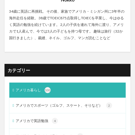
34歳に英語に再挑戦。 その後、家族でアメリカ・ミシガン州に3年半の
海外赴任を経験。 38歳でTOEIC875点取得しTOIECを卒業し、今はゆる
く英語の勉強を続けています。 2人の子供を連れて海外に渡り、アメリ
カで1人産んで、今では3人の子どもを持つ母です。 趣味は旅行（32か
国行きました）、裁縫、ネイル、ゴルフ、マンガ読むことなど
カテゴリー
アメリカ暮らし
100
アメリカでスポーツ（ゴルフ、スケート、そりなど）
2
アメリカで英語勉強
4