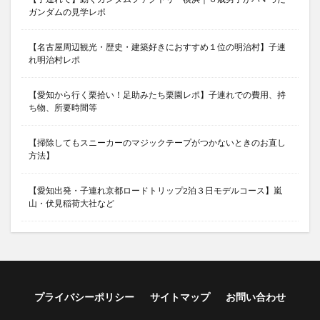
ガンダムの見学レポ
【名古屋周辺観光・歴史・建築好きにおすすめ１位の明治村】子連
れ明治村レポ
【愛知から行く栗拾い！足助みたち栗園レポ】子連れでの費用、持
ち物、所要時間等
【掃除してもスニーカーのマジックテープがつかないときのお直し
方法】
【愛知出発・子連れ京都ロードトリップ2泊３日モデルコース】嵐
山・伏見稲荷大社など
プライバシーポリシー
サイトマップ
お問い合わせ