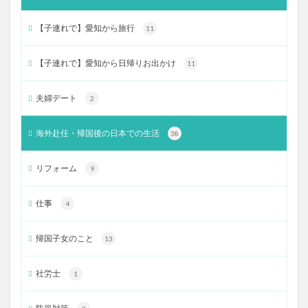
【子連れで】愛知から旅行
11
【子連れで】愛知から日帰りお出かけ
11
夫婦デート
2
海外赴任・帰国後の日本での生活
38
リフォーム
9
仕事
4
帰国子女のこと
13
社労士
1