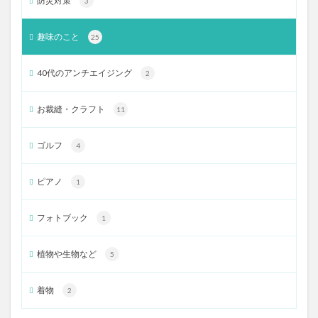
防災対策
3
趣味のこと
25
40代のアンチエイジング
2
お裁縫・クラフト
11
ゴルフ
4
ピアノ
1
フォトブック
1
植物や生物など
5
着物
2