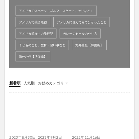
アメリカでスポーツ（ゴルフ、スケート、そりなど）
アメリカで英語勉強
アメリカに住んでみて分かったこと
アメリカ滞在中の旅行記
ガレージセールのやり方
子どものこと。教育・習い事など
海外赴任【帰国編】
海外赴任【準備編】
新着順
人気順
お勧めカテゴリ
未分類
2023年8月30日
2023年9月2日
2022年11月16日