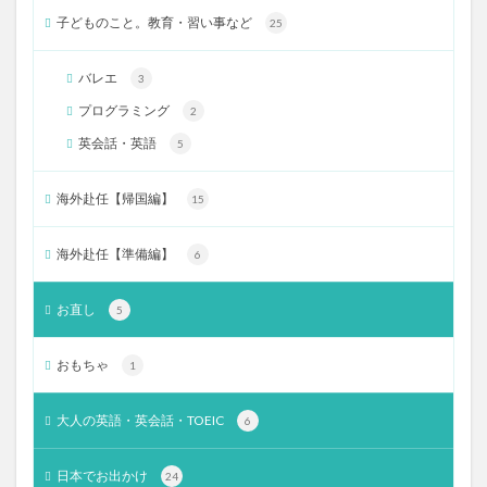
子どものこと。教育・習い事など
25
バレエ
3
プログラミング
2
英会話・英語
5
海外赴任【帰国編】
15
海外赴任【準備編】
6
お直し
5
おもちゃ
1
大人の英語・英会話・TOEIC
6
日本でお出かけ
24