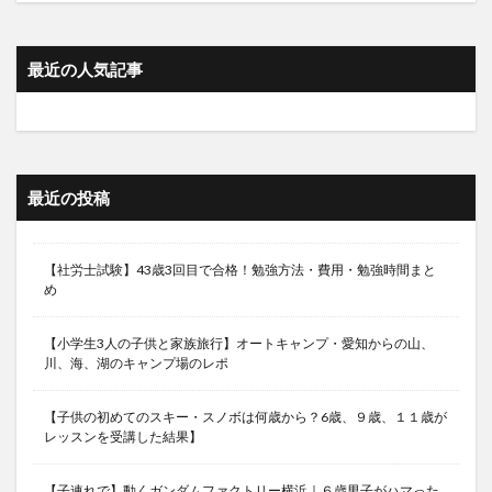
最近の人気記事
最近の投稿
【社労士試験】43歳3回目で合格！勉強方法・費用・勉強時間まと
め
【小学生3人の子供と家族旅行】オートキャンプ・愛知からの山、
川、海、湖のキャンプ場のレポ
【子供の初めてのスキー・スノボは何歳から？6歳、９歳、１１歳が
レッスンを受講した結果】
【子連れで】動くガンダムファクトリー横浜｜６歳男子がハマった