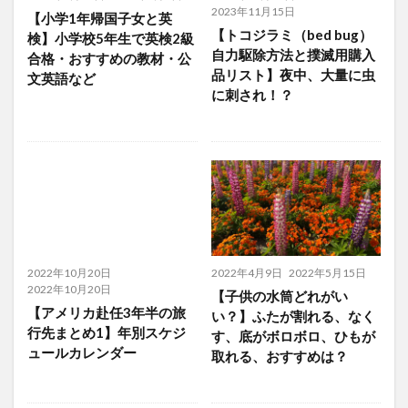
2023年11月15日
【小学1年帰国子女と英
【トコジラミ（bed bug）
検】小学校5年生で英検2級
自力駆除方法と撲滅用購入
合格・おすすめの教材・公
品リスト】夜中、大量に虫
文英語など
に刺され！？
2022年10月20日
2022年4月9日
2022年5月15日
2022年10月20日
【子供の水筒どれがい
【アメリカ赴任3年半の旅
い？】ふたが割れる、なく
行先まとめ1】年別スケジ
す、底がボロボロ、ひもが
ュールカレンダー
取れる、おすすめは？