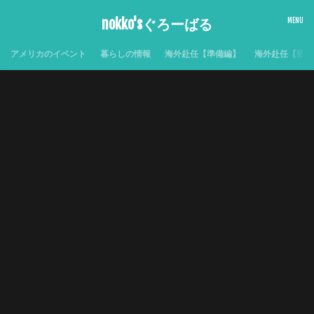
nokko'sぐろーばる
アメリカのイベント
暮らしの情報
海外赴任【準備編】
海外赴任【帰国