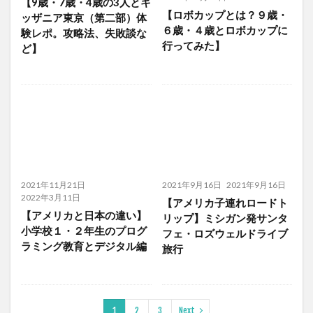
【9歳・7歳・4歳の3人とキ
【ロボカップとは？９歳・
ッザニア東京（第二部）体
６歳・４歳とロボカップに
験レポ。攻略法、失敗談な
行ってみた】
ど】
2021年11月21日
2021年9月16日
2021年9月16日
2022年3月11日
【アメリカ子連れロードト
【アメリカと日本の違い】
リップ】ミシガン発サンタ
小学校１・２年生のプログ
フェ・ロズウェルドライブ
ラミング教育とデジタル編
旅行
1
2
3
Next