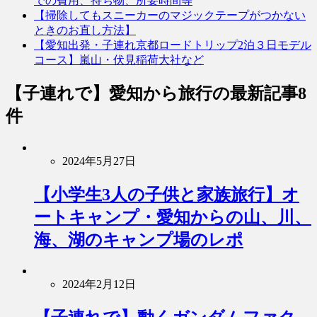
での費用、持ち物、所要時間等
【掃除してもスニーカーのマジックテープがつかない
ときのお直し方法】
【愛知出発・子連れ京都ロードトリップ2泊３日モデル
コース】嵐山・伏見稲荷大社など
【子連れで】愛知から旅行
の最新記事8
件
2024年5月27日
【小学生3人の子供と家族旅行】オ
ートキャンプ・愛知からの山、川、
海、湖のキャンプ場のレポ
2024年2月12日