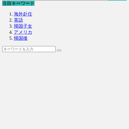
注目キーワード
海外赴任
英語
帰国子女
アメリカ
帰国後