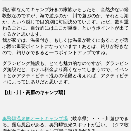
我が家なんてキャンプ好きの家族からしたら、全然少ない経
験数なのですが、海で遊ぶのか、川で遊ぶのか、それとも湖
か、という感じで目的別に毎回決めています。ただ、数を重
ねるごとに、自分的にはここが重要、というポイントが出て
くるかと思います。
我が家では、温泉付き、もしくは温泉が近くにあることが選
ぶ際の重要ポイントになっています！あとは、釣りが好きな
ので、釣りができると一つポイントアップですね。
グランピング施設も、とても魅力的なのですが、グランピン
グ施設だと、ホテル料金より高くなってしまうので、イベン
トとかアクティビティ混みの値段と考えれば、アクティビテ
ィによってはありだと思います。
【山・川・高原のキャンプ場】
奥飛騨温泉郷オートキャンプ場
（岐阜県）・・・川遊びでき
る。露店風呂がある。奥飛騨観光スポットが近い。（クマ牧
場が面白かった）キャンプ場に遊び場がある。