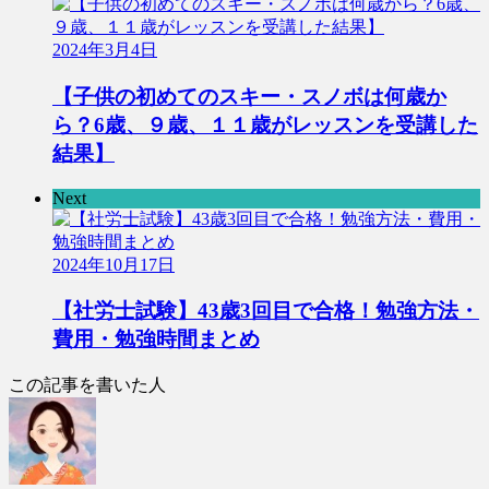
2024年3月4日
【子供の初めてのスキー・スノボは何歳か
ら？6歳、９歳、１１歳がレッスンを受講した
結果】
Next
2024年10月17日
【社労士試験】43歳3回目で合格！勉強方法・
費用・勉強時間まとめ
この記事を書いた人