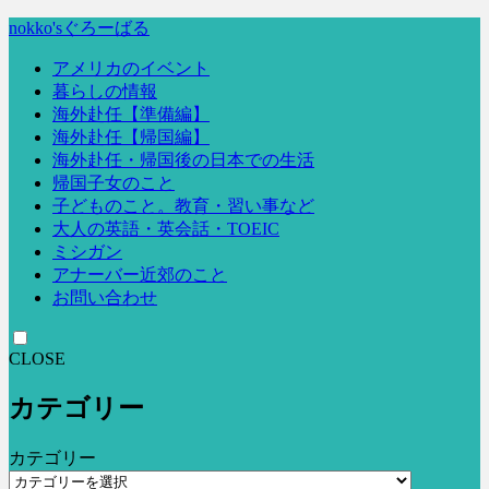
nokko'sぐろーばる
アメリカのイベント
暮らしの情報
海外赴任【準備編】
海外赴任【帰国編】
海外赴任・帰国後の日本での生活
帰国子女のこと
子どものこと。教育・習い事など
大人の英語・英会話・TOEIC
ミシガン
アナーバー近郊のこと
お問い合わせ
CLOSE
カテゴリー
カテゴリー