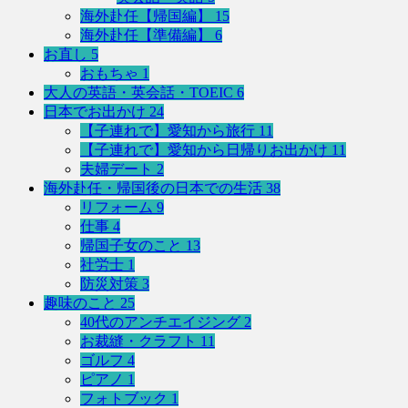
海外赴任【帰国編】
15
海外赴任【準備編】
6
お直し
5
おもちゃ
1
大人の英語・英会話・TOEIC
6
日本でお出かけ
24
【子連れで】愛知から旅行
11
【子連れで】愛知から日帰りお出かけ
11
夫婦デート
2
海外赴任・帰国後の日本での生活
38
リフォーム
9
仕事
4
帰国子女のこと
13
社労士
1
防災対策
3
趣味のこと
25
40代のアンチエイジング
2
お裁縫・クラフト
11
ゴルフ
4
ピアノ
1
フォトブック
1