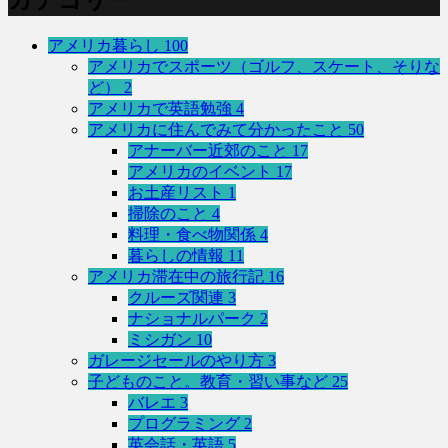
カテゴリー
アメリカ暮らし
100
アメリカでスポーツ（ゴルフ、スケート、そりな
ど）
2
アメリカで英語勉強
4
アメリカに住んでみて分かったこと
50
アナーバー近郊のこと
17
アメリカのイベント
17
お土産リスト
1
掃除のこと
4
料理・食べ物関係
4
暮らしの情報
11
アメリカ滞在中の旅行記
16
クルーズ関連
3
ナショナルパーク
2
ミシガン
10
ガレージセールのやり方
3
子どものこと。教育・習い事など
25
バレエ
3
プログラミング
2
英会話・英語
5