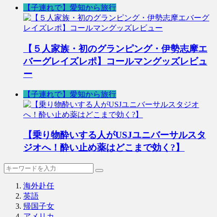
【子連れで】愛知から旅行
【５人家族・初のグランピング・伊勢志摩エ
バーグレイズレポ】コールマングッズレビュ
ー
【子連れで】愛知から旅行
【乗り物酔いする人がUSJユニバーサルスタ
ジオへ！酔い止め薬はどこまで効く?】
海外赴任
英語
帰国子女
アメリカ