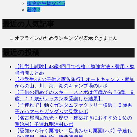
植物や生物など
5
着物
2
最近の人気記事
オフラインのためランキングが表示できません
最近の投稿
【社労士試験】43歳3回目で合格！勉強方法・費用・勉
強時間まとめ
【小学生3人の子供と家族旅行】オートキャンプ・愛知
からの山、川、海、湖のキャンプ場のレポ
【子供の初めてのスキー・スノボは何歳から？6歳、９
歳、１１歳がレッスンを受講した結果】
【子連れで】動くガンダムファクトリー横浜｜６歳男
子がハマったガンダムの見学レポ
【名古屋周辺観光・歴史・建築好きにおすすめ１位の
明治村】子連れ明治村レポ
【愛知から行く栗拾い！足助みたち栗園レポ】子連れ