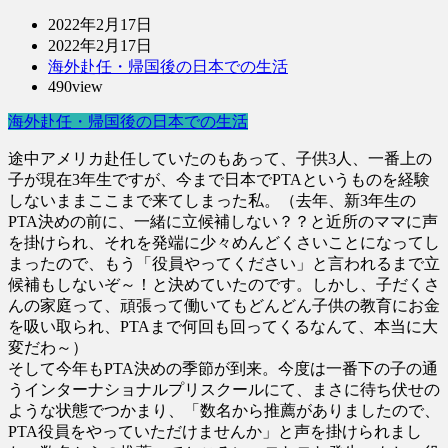
2022年2月17日
2022年2月17日
海外赴任・帰国後の日本での生活
490view
海外赴任・帰国後の日本での生活
途中アメリカ赴任していたのもあって、子供3人、一番上の
子が現在3年生ですが、今まで日本でPTAというものを経験
しないままここまで来てしまった私。（去年、新3年生の
PTA決めの前に、一緒に立候補しない？？と近所のママに声
を掛けられ、それを発端に少々めんどくさいことになってし
まったので、もう「役員やってください」と言われるまで立
候補もしないぞ～！と決めていたのです。しかし、子だくさ
んの家庭って、頑張って働いてもどんどん子供の教育にお金
を吸い取られ、PTAまで何回も回ってくるなんて、本当に大
変だわ～）
そして今年もPTA決めの季節が到来。今度は一番下の子の通
うインターナショナルプリスクールにて、まさに待ち伏せの
ような状態でつかまり、「数名から推薦がありましたので、
PTA役員をやっていただけませんか」と声を掛けられまし