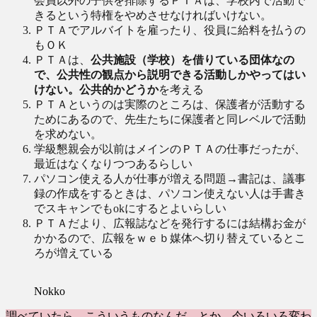
会員以外の子供を排除するＰＴＡは、学校内で活動で
きるという特権をやめさせなければいけない。
ＰＴＡでアルバイトを雇ったり、役員に給料を払うの
もＯＫ
ＰＴＡは、
公共施設（学校）を借りている団体なの
で、公共性の観点から説明できる活動しかやってはい
けない。公共的かどうか
を考える
ＰＴＡというのは実際のところは、保護者が活動する
ためにあるので、先生たちに保護者と同レベルで活動
を求めない。
学級懇親会が以前はメインのＰＴＡの仕事だったが、
最近はなくなりつつあるらしい
パソコン使える人が仕事が増える問題→書記は、議事
録の作成をするときは、パソコン使えない人は手書き
でスキャンでもokにするとよいらしい
ＰＴＡだより、広報誌などを発行するには結構お金が
かかるので、広報をｗｅｂ媒体へ切り替えているとこ
ろが増えている
Nokko
調べていたら、こういうものなんだ、とか、今いろいろ変わ