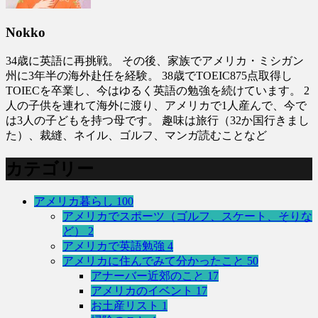
Nokko
34歳に英語に再挑戦。 その後、家族でアメリカ・ミシガン
州に3年半の海外赴任を経験。 38歳でTOEIC875点取得し
TOIECを卒業し、今はゆるく英語の勉強を続けています。 2
人の子供を連れて海外に渡り、アメリカで1人産んで、今で
は3人の子どもを持つ母です。 趣味は旅行（32か国行きまし
た）、裁縫、ネイル、ゴルフ、マンガ読むことなど
カテゴリー
アメリカ暮らし
100
アメリカでスポーツ（ゴルフ、スケート、そりな
ど）
2
アメリカで英語勉強
4
アメリカに住んでみて分かったこと
50
アナーバー近郊のこと
17
アメリカのイベント
17
お土産リスト
1