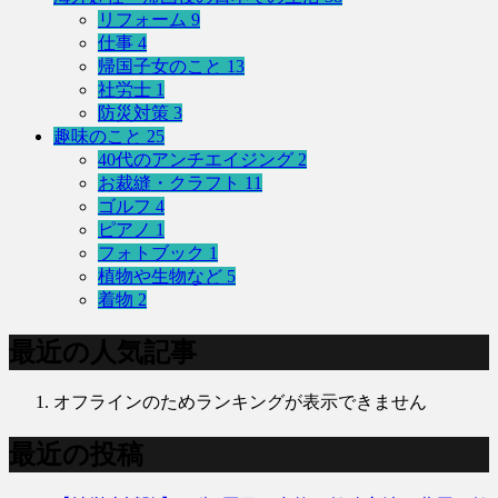
リフォーム
9
仕事
4
帰国子女のこと
13
社労士
1
防災対策
3
趣味のこと
25
40代のアンチエイジング
2
お裁縫・クラフト
11
ゴルフ
4
ピアノ
1
フォトブック
1
植物や生物など
5
着物
2
最近の人気記事
オフラインのためランキングが表示できません
最近の投稿