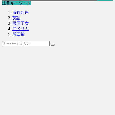
注目キーワード
海外赴任
英語
帰国子女
アメリカ
帰国後