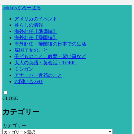
nokko'sぐろーばる
アメリカのイベント
暮らしの情報
海外赴任【準備編】
海外赴任【帰国編】
海外赴任・帰国後の日本での生活
帰国子女のこと
子どものこと。教育・習い事など
大人の英語・英会話・TOEIC
ミシガン
アナーバー近郊のこと
お問い合わせ
CLOSE
カテゴリー
カテゴリー