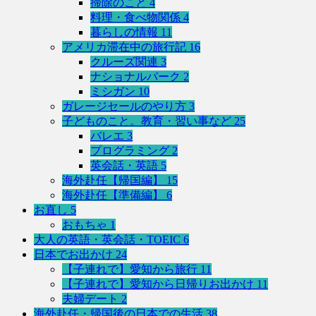
掃除のこと
4
料理・食べ物関係
4
暮らしの情報
11
アメリカ滞在中の旅行記
16
クルーズ関連
3
ナショナルパーク
2
ミシガン
10
ガレージセールのやり方
3
子どものこと。教育・習い事など
25
バレエ
3
プログラミング
2
英会話・英語
5
海外赴任【帰国編】
15
海外赴任【準備編】
6
お直し
5
おもちゃ
1
大人の英語・英会話・TOEIC
6
日本でお出かけ
24
【子連れで】愛知から旅行
11
【子連れで】愛知から日帰りお出かけ
11
夫婦デート
2
海外赴任・帰国後の日本での生活
38