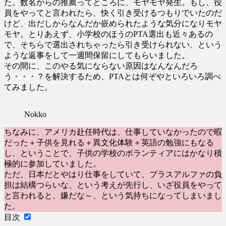
た。数名からの推薦ってところに、モヤモヤ発生。もし、役
員をやってと言われたら、快く引き受けるつもりでいたのだ
けど、出だしからなんだか嵌められたような気分になりモヤ
モヤ。とりあえず、小学校のほうのPTA選出も近々あるの
で、そちらで選出されちゃったら引き受けられない、という
ような返事をして一週間保留にしてもらいました。
その間に、このやる気にならない原因はなんなんだろ
う・・・？を解決するため、PTAとは何ぞやといろいろ調べ
てみました。
Nokko
ちなみに、アメリカ赴任時代は、仕事していなかったので暇
だった＋子供を見れる＋異文化体験＋英語の勉強にもなる
し、ということで、子供の学校のボランティアにはかなり積
極的に参加していました。
ただ、日本だとやはり仕事をしていて、プラスアルファの負
担は結構つらいな、という考えが先行し、いざ役員をやって
と言われると、嫌だな～、という気持ちになってしまいまし
た。
目次