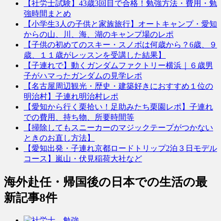
【社労士試験】43歳3回目で合格！勉強方法・費用・勉
強時間まとめ
【小学生3人の子供と家族旅行】オートキャンプ・愛知
からの山、川、海、湖のキャンプ場のレポ
【子供の初めてのスキー・スノボは何歳から？6歳、９
歳、１１歳がレッスンを受講した結果】
【子連れで】動くガンダムファクトリー横浜｜６歳男
子がハマったガンダムの見学レポ
【名古屋周辺観光・歴史・建築好きにおすすめ１位の
明治村】子連れ明治村レポ
【愛知から行く栗拾い！足助みたち栗園レポ】子連れ
での費用、持ち物、所要時間等
【掃除してもスニーカーのマジックテープがつかない
ときのお直し方法】
【愛知出発・子連れ京都ロードトリップ2泊３日モデル
コース】嵐山・伏見稲荷大社など
海外赴任・帰国後の日本での生活
の最
新記事8件