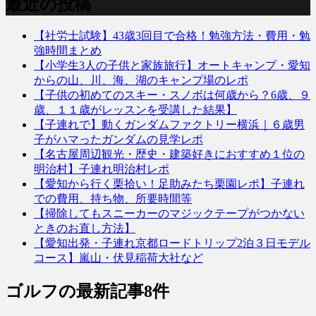
最近の投稿
【社労士試験】43歳3回目で合格！勉強方法・費用・勉
強時間まとめ
【小学生3人の子供と家族旅行】オートキャンプ・愛知
からの山、川、海、湖のキャンプ場のレポ
【子供の初めてのスキー・スノボは何歳から？6歳、９
歳、１１歳がレッスンを受講した結果】
【子連れで】動くガンダムファクトリー横浜｜６歳男
子がハマったガンダムの見学レポ
【名古屋周辺観光・歴史・建築好きにおすすめ１位の
明治村】子連れ明治村レポ
【愛知から行く栗拾い！足助みたち栗園レポ】子連れ
での費用、持ち物、所要時間等
【掃除してもスニーカーのマジックテープがつかない
ときのお直し方法】
【愛知出発・子連れ京都ロードトリップ2泊３日モデル
コース】嵐山・伏見稲荷大社など
ゴルフ
の最新記事8件