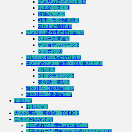
アメリカのイベント
17
お土産リスト
1
掃除のこと
4
料理・食べ物関係
4
暮らしの情報
11
アメリカ滞在中の旅行記
16
クルーズ関連
3
ナショナルパーク
2
ミシガン
10
ガレージセールのやり方
3
子どものこと。教育・習い事など
25
バレエ
3
プログラミング
2
英会話・英語
5
海外赴任【帰国編】
15
海外赴任【準備編】
6
お直し
5
おもちゃ
1
大人の英語・英会話・TOEIC
6
日本でお出かけ
24
【子連れで】愛知から旅行
11
【子連れで】愛知から日帰りお出かけ
11