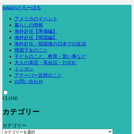
nokko'sぐろーばる
アメリカのイベント
暮らしの情報
海外赴任【準備編】
海外赴任【帰国編】
海外赴任・帰国後の日本での生活
帰国子女のこと
子どものこと。教育・習い事など
大人の英語・英会話・TOEIC
ミシガン
アナーバー近郊のこと
お問い合わせ
CLOSE
カテゴリー
カテゴリー