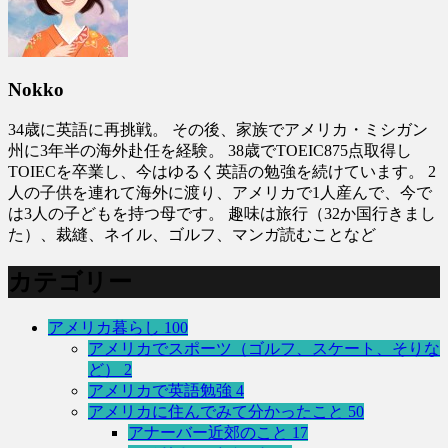
Nokko
34歳に英語に再挑戦。 その後、家族でアメリカ・ミシガン
州に3年半の海外赴任を経験。 38歳でTOEIC875点取得し
TOIECを卒業し、今はゆるく英語の勉強を続けています。 2
人の子供を連れて海外に渡り、アメリカで1人産んで、今で
は3人の子どもを持つ母です。 趣味は旅行（32か国行きまし
た）、裁縫、ネイル、ゴルフ、マンガ読むことなど
カテゴリー
アメリカ暮らし
100
アメリカでスポーツ（ゴルフ、スケート、そりな
ど）
2
アメリカで英語勉強
4
アメリカに住んでみて分かったこと
50
アナーバー近郊のこと
17