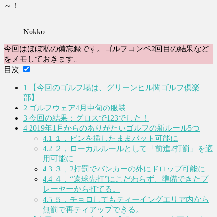
～！
Nokko
今回はほぼ私の備忘録です。ゴルフコンペ2回目の結果など
をメモしておきます。
目次
1
【今回のゴルフ場は、グリーンヒル関ゴルフ倶楽
部】
2
ゴルフウェア4月中旬の服装
3
今回の結果：グロスで123でした！
4
2019年1月からのありがたいゴルフの新ルール5つ
4.1
１，ピンを挿したままパット可能に
4.2
２，ローカルルールとして「前進2打罰」を適
用可能に
4.3
３，2打罰でバンカーの外にドロップ可能に
4.4
４，“遠球先打”にこだわらず、準備できたプ
レーヤーから打てる。
4.5
５，チョロしてもティーイングエリア内なら
無罰で再ティアップできる。