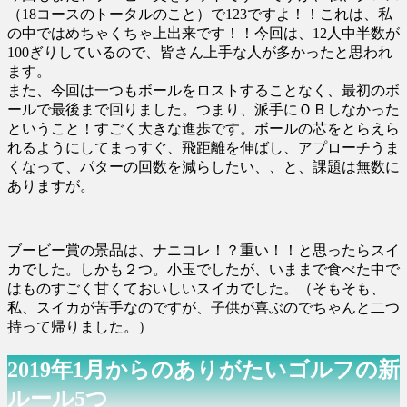
（18コースのトータルのこと）で123ですよ！！これは、私
の中ではめちゃくちゃ上出来です！！今回は、12人中半数が
100ぎりしているので、皆さん上手な人が多かったと思われ
ます。
また、今回は一つもボールをロストすることなく、最初のボ
ールで最後まで回りました。つまり、派手にＯＢしなかった
ということ！すごく大きな進歩です。ボールの芯をとらえら
れるようにしてまっすぐ、飛距離を伸ばし、アプローチうま
くなって、パターの回数を減らしたい、、と、課題は無数に
ありますが。
ブービー賞の景品は、ナニコレ！？重い！！と思ったらスイ
カでした。しかも２つ。小玉でしたが、いままで食べた中で
はものすごく甘くておいしいスイカでした。（そもそも、
私、スイカが苦手なのですが、子供が喜ぶのでちゃんと二つ
持って帰りました。）
2019年1月からのありがたいゴルフの新
ルール5つ