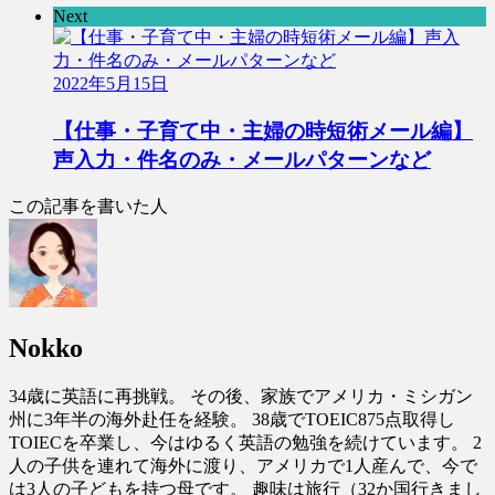
Next
2022年5月15日
【仕事・子育て中・主婦の時短術メール編】
声入力・件名のみ・メールパターンなど
この記事を書いた人
Nokko
34歳に英語に再挑戦。 その後、家族でアメリカ・ミシガン
州に3年半の海外赴任を経験。 38歳でTOEIC875点取得し
TOIECを卒業し、今はゆるく英語の勉強を続けています。 2
人の子供を連れて海外に渡り、アメリカで1人産んで、今で
は3人の子どもを持つ母です。 趣味は旅行（32か国行きまし