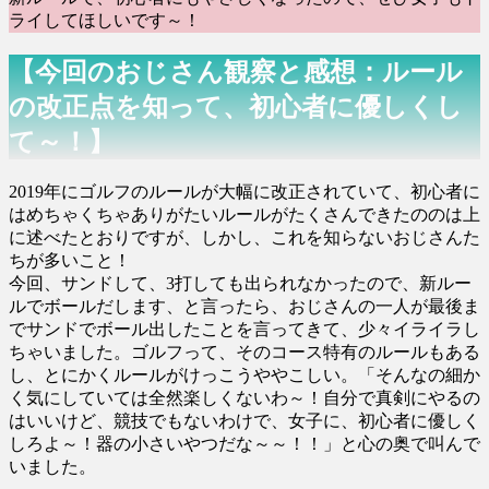
ライしてほしいです～！
【今回のおじさん観察と感想：ルール
の改正点を知って、初心者に優しくし
て～！】
2019年にゴルフのルールが大幅に改正されていて、初心者に
はめちゃくちゃありがたいルールがたくさんできたののは上
に述べたとおりですが、しかし、これを知らないおじさんた
ちが多いこと！
今回、サンドして、3打しても出られなかったので、新ルー
ルでボールだします、と言ったら、おじさんの一人が最後ま
でサンドでボール出したことを言ってきて、少々イライラし
ちゃいました。ゴルフって、そのコース特有のルールもある
し、とにかくルールがけっこうややこしい。「そんなの細か
く気にしていては全然楽しくないわ～！自分で真剣にやるの
はいいけど、競技でもないわけで、女子に、初心者に優しく
しろよ～！器の小さいやつだな～～！！」と心の奥で叫んで
いました。