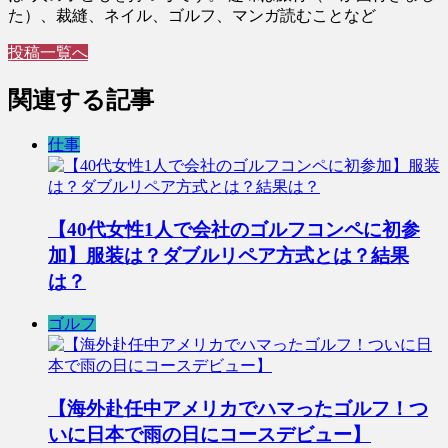
た）、裁縫、ネイル、ゴルフ、マンガ読むことなど
投稿一覧へ
関連する記事
仕事
【40代女性1人で会社のゴルフコンペに初参
加】服装は？ダブルリペア方式とは？結果
は？
ゴルフ
【海外赴任中アメリカでハマったゴルフ！つ
いに日本で雨の日にコースデビュー】