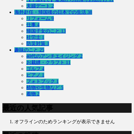
夫婦デート
2
海外赴任・帰国後の日本での生活
38
リフォーム
9
仕事
4
帰国子女のこと
13
社労士
1
防災対策
3
趣味のこと
25
40代のアンチエイジング
2
お裁縫・クラフト
11
ゴルフ
4
ピアノ
1
フォトブック
1
植物や生物など
5
着物
2
最近の人気記事
オフラインのためランキングが表示できません