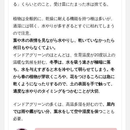
る」くらいとのこと。受け皿にたまった水は捨てる。
植物は全般的に、乾燥に耐える機能を持つ種は多いが、
過湿には弱く、水やりが多すぎるとすぐに枯れてしまう
ので注意。
葉や木の表情を見ながら水やりし、乾いていなかったら
何日もやらなくてよい。
インドアグリーンのほとんどは、生育温度が20度以上の
温暖な気候を好む。
冬季は、水を吸う速さが極端に落
ち、水を与えすぎると木を冷やして弱らせてしまう。冬
から春の植物が芽吹くころや、花をつけるころには急に
乾くようになったりするので、土の表面を手で触って、
適度な水やりのタイミングをつかむことが大切
。
インドアグリーンの多くは、高温多湿を好むので
、屋内
では雨や霧がない分、葉水をして空中湿度を保つ
ことも
必要。