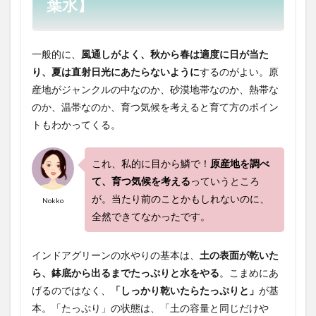
葉水】
一般的に、
風通しがよく、秋から春は適度に日が当た
り、夏は直射日光にあたらないように
するのがよい。原
産地がジャンクルの中なのか、砂漠地帯なのか、熱帯な
のか、温帯なのか、育つ気候を考えると育て方のポイン
トもわかってくる。
これ、私的に目から鱗で！
原産地を調べ
て、育つ気候を考える
っていうところ
が。当たり前のことかもしれないのに、
Nokko
全然できてなかったです。
インドアグリーンの水やりの基本は、
土の表面が乾いた
ら、鉢底から出るまでたっぷりと水をやる
。こまめにあ
げるのではなく、
「しっかり乾いたらたっぷりと」
が基
本。「たっぷり」の状態は、「土の容量と同じだけや