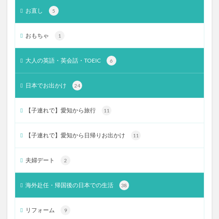
お直し
5
おもちゃ
1
大人の英語・英会話・TOEIC
6
日本でお出かけ
24
【子連れで】愛知から旅行
11
【子連れで】愛知から日帰りお出かけ
11
夫婦デート
2
海外赴任・帰国後の日本での生活
38
リフォーム
9