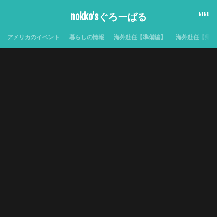
nokko'sぐろーばる
アメリカのイベント
暮らしの情報
海外赴任【準備編】
海外赴任【帰国