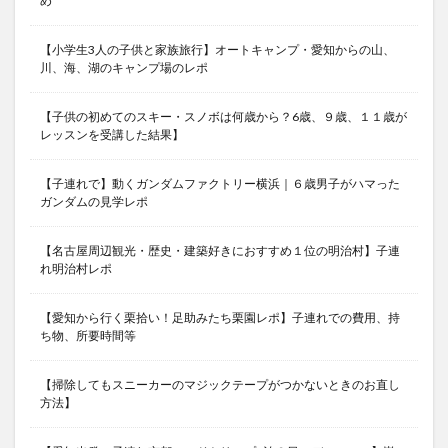
め
【小学生3人の子供と家族旅行】オートキャンプ・愛知からの山、
川、海、湖のキャンプ場のレポ
【子供の初めてのスキー・スノボは何歳から？6歳、９歳、１１歳が
レッスンを受講した結果】
【子連れで】動くガンダムファクトリー横浜｜６歳男子がハマった
ガンダムの見学レポ
【名古屋周辺観光・歴史・建築好きにおすすめ１位の明治村】子連
れ明治村レポ
【愛知から行く栗拾い！足助みたち栗園レポ】子連れでの費用、持
ち物、所要時間等
【掃除してもスニーカーのマジックテープがつかないときのお直し
方法】