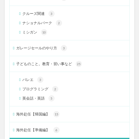
クルーズ関連
3
ナショナルパーク
2
ミシガン
10
ガレージセールのやり方
3
子どものこと。教育・習い事など
25
バレエ
3
プログラミング
2
英会話・英語
5
海外赴任【帰国編】
15
海外赴任【準備編】
6