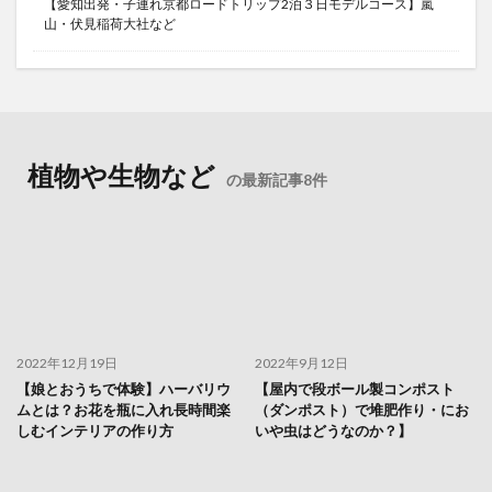
【愛知出発・子連れ京都ロードトリップ2泊３日モデルコース】嵐
山・伏見稲荷大社など
植物や生物など
の最新記事8件
2022年12月19日
2022年9月12日
【娘とおうちで体験】ハーバリウ
【屋内で段ボール製コンポスト
ムとは？お花を瓶に入れ長時間楽
（ダンポスト）で堆肥作り・にお
しむインテリアの作り方
いや虫はどうなのか？】