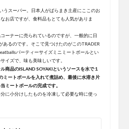
’Sというスーパー。日本人がばらまき土産にここのお
名なお店ですが、食料品もとても人気がありま
品コーナーに売られているのですが、一般的に日
あるのです。そこで見つけたのがこのTRADER
ini Meatballsパーティーサイズミニミートボールとい
ルサイズで、味も美味しいです。
ジナル商品のISLAND SOYAKIというソースを水で１
のミートボールを入れて煮詰め、最後に水溶き片
弁当ミートボールの完成です。
回分に小分けしたものを冷凍して必要な時に使っ