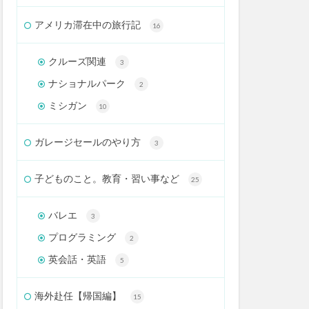
アメリカ滞在中の旅行記
16
クルーズ関連
3
ナショナルパーク
2
ミシガン
10
ガレージセールのやり方
3
子どものこと。教育・習い事など
25
バレエ
3
プログラミング
2
英会話・英語
5
海外赴任【帰国編】
15