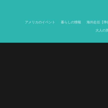
アメリカのイベント
暮らしの情報
海外赴任【準
大人の英