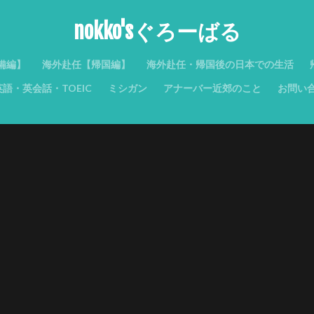
nokko'sぐろーばる
備編】
海外赴任【帰国編】
海外赴任・帰国後の日本での生活
語・英会話・TOEIC
ミシガン
アナーバー近郊のこと
お問い