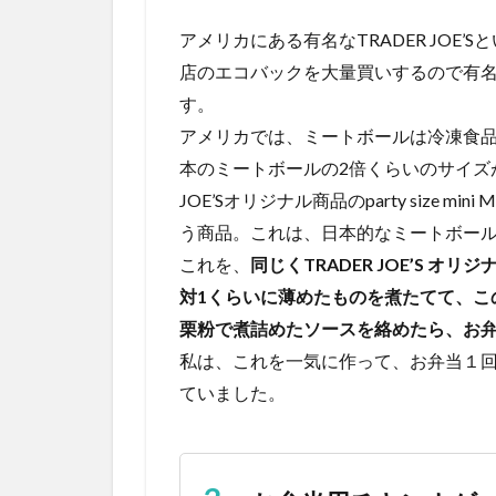
アメリカにある有名なTRADER JOE
店のエコバックを大量買いするので有
す。
アメリカでは、ミートボールは冷凍食
本のミートボールの2倍くらいのサイズが
JOE’Sオリジナル商品のparty size m
う商品。これは、日本的なミートボー
これを、
同じくTRADER JOE’S オリ
対1くらいに薄めたものを煮たてて、こ
栗粉で煮詰めたソースを絡めたら、お
私は、これを一気に作って、お弁当１
ていました。