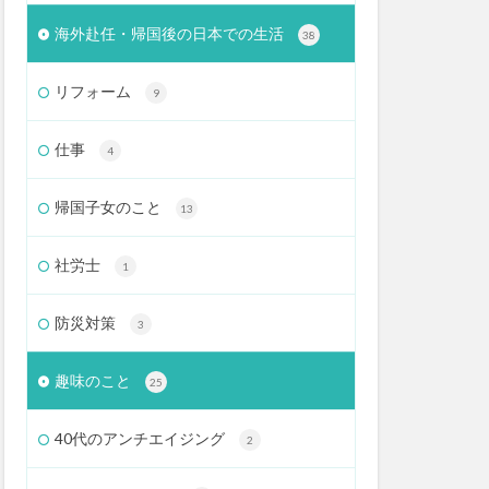
海外赴任・帰国後の日本での生活
38
リフォーム
9
仕事
4
帰国子女のこと
13
社労士
1
防災対策
3
趣味のこと
25
40代のアンチエイジング
2