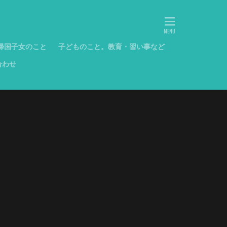
帰国子女のこと
子どものこと。教育・習い事など
合わせ