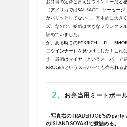
お弁当の定番と言えばウインナーだと
（アメリカではSAUSAGE：ソーセー
がパリッとしてないし、基本的に大き
ズ。なので、始めは大きなフランクフ
詰めていました。
が、ある時この
ECKRICH Li’L SMO
ニウインナー）
を見つけました！これ
す。最初はマイヤーというスーパーで
KROGERというスーパーでも売られる
2、
お弁当用ミートボー
→写真右のTRADER JOE’Sの party si
のISLAND SOYAKIで煮詰める。