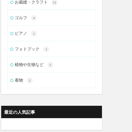
お裁縫・クラフト
11
ゴルフ
4
ピアノ
1
フォトブック
1
植物や生物など
5
着物
2
最近の人気記事