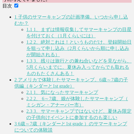
目次
1
子供のサマーキャンプの計画準備。いつから申し込
むか？
1.1
1、まずは情報収集してサマーキャンプの目星
を付けておく（1月くらいには）
1.2
2、絶対これは！というものだけ、登録開始日
を狙って申し込み（2月くらいから順に申し込み
が開始される）
1.3
3、残りは旅行との兼ね合いなどを見ながら、
5月くらいまでに。夏休み入ってからでも取れる
ものもたくさんある！
2
アメリカで体験したサマーキャンプ。6歳～7歳の子
供編（キンダーと1st grade）
2.1
1、気になったサマーキャンプ
2.2
2、 6～7歳、娘が体験したサマーキャンプ（
ミシガン・アナーバー市）
2.3
3、サマーキャンプではないけど、夏休み限定
の子供向けイベントに参加するのも楽しい
3
6歳～7歳（キンダーと1st grade ）のサマーキャンプ
についての体験談