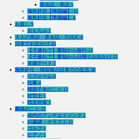
英会話・英語
5
海外赴任【帰国編】
15
海外赴任【準備編】
6
お直し
5
おもちゃ
1
大人の英語・英会話・TOEIC
6
日本でお出かけ
24
【子連れで】愛知から旅行
11
【子連れで】愛知から日帰りお出かけ
11
夫婦デート
2
海外赴任・帰国後の日本での生活
38
リフォーム
9
仕事
4
帰国子女のこと
13
社労士
1
防災対策
3
趣味のこと
25
40代のアンチエイジング
2
お裁縫・クラフト
11
ゴルフ
4
ピアノ
1