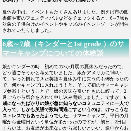
夏休み中は、イベントもたくさんありました。例えば市の図
書館や市のフェスティバルなどをチェックすると、6～7歳も
対象の子供向けのイベントやキッズのイベントゾーンが開催
されていたりしました。
6歳～7歳（キンダーと1st grade ）のサ
マーキャンプについての体験談
娘がキンダーの時、初めての3か月弱の夏休みだったので、
どう過ごそうかと考えていました。娘がアメリカに1年い
て、やっと慣れてきた英語を夏休み中に失うのも怖かったの
で、何かキャンプに入れよう！と、そして初のサマーキャン
プ参戦！ということで、娘の興味を引いたものに絞って、2
月ごろから気合を入れて申し込み開始しました。ですが、
6
歳になったばかりの娘が急に知らないコミュニティに一人で
入って、しかも英語で数時間過ごすというのは、けっこうな
ストレスでもあったようでした
。サマーキャンプ、平日の月
曜から金曜日という単位が多かったのですが、初日、2日目
くらいは、お友達が出来ないから寂しいといい、途中からお