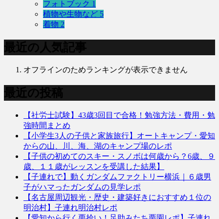
フォトブック
1
植物や生物など
5
着物
2
最近の人気記事
オフラインのためランキングが表示できません
最近の投稿
【社労士試験】43歳3回目で合格！勉強方法・費用・勉
強時間まとめ
【小学生3人の子供と家族旅行】オートキャンプ・愛知
からの山、川、海、湖のキャンプ場のレポ
【子供の初めてのスキー・スノボは何歳から？6歳、９
歳、１１歳がレッスンを受講した結果】
【子連れで】動くガンダムファクトリー横浜｜６歳男
子がハマったガンダムの見学レポ
【名古屋周辺観光・歴史・建築好きにおすすめ１位の
明治村】子連れ明治村レポ
【愛知から行く栗拾い！足助みたち栗園レポ】子連れ