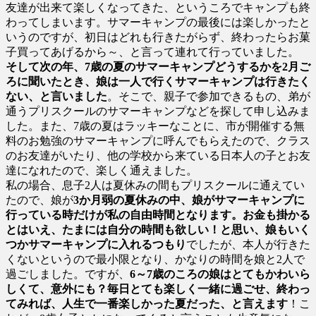
友達が出来て楽しくなってきた、というころでキャンプも終
わってしまいます。サマーキャンプの最後には楽しかったと
いうのですが、初日はどれも行きたがらず、終わったらお菓
子買ってあげるから～、と言って連れて行っていました。
そして次の年、7歳の夏のサマーキャンプどうするかを2月ご
ろに聞いたとき、娘は一人で行くサマーキャンプは行きたく
ない、と言いました
。そこで、親子で参加できるもの、弟が
通うプリスクールのサマーキャンプなどを探して申し込みま
した。また、7歳の夏はラッキーなことに、市が開催する無
料のお勉強のサマーキャンプに呼んでもらえたので、クラス
のお友達がいたり、他の学校から来ている日本人の子とお友
達になれたので、楽しく通えました。
私の場合、息子2人は夏休みの間もプリスクールに通えてい
たので、娘が
3か月弱の夏休みの中、娘がサマーキャンプに
行っている時だけが私の自由時間となります。お金も掛かる
とはいえ、たまには自分の時間も欲しい！と思い、娘もいく
つかサマーキャンプに入れるつもり
でしたが、本人が行きた
くないというので最小限となり、かなりの時間を娘と2人で
過ごしました。ですが、
6～7歳のころの娘はとてもかわいら
しくて、意外にも？毎日とても楽しく一緒に過ごせ、終わっ
てみれば、人生で一番楽しかった夏だった、と言えます
！こ