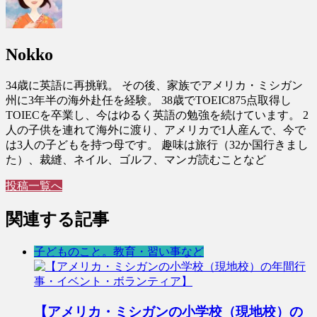
Nokko
34歳に英語に再挑戦。 その後、家族でアメリカ・ミシガン
州に3年半の海外赴任を経験。 38歳でTOEIC875点取得し
TOIECを卒業し、今はゆるく英語の勉強を続けています。 2
人の子供を連れて海外に渡り、アメリカで1人産んで、今で
は3人の子どもを持つ母です。 趣味は旅行（32か国行きまし
た）、裁縫、ネイル、ゴルフ、マンガ読むことなど
投稿一覧へ
関連する記事
子どものこと。教育・習い事など
【アメリカ・ミシガンの小学校（現地校）の