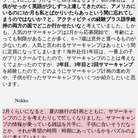
供がせっかく英語が少しずつ上達してきたのに、アメリカに
いるのに3か月も私とばかりいたらあっという間に忘れてし
まうのではないか？と、アクティビティの経験プラス語学維
持の両方の面でどこか行かせたいな
と考えていました。しか
も、人気のサマーキャンプは2月から応募開始で、 年齢によ
っても制限があることが多く、6～7歳は意外と選べるものが
少ないため、人気と言われるサマーキャンプはあっという間
に定員になってしまいます！海外赴任1年目は、一番上の子
がプリスクールでしたので、サマーキャンプのことは考えな
くてよかったのですが、
2年目、3年目と2回サマーキャンプ
を経験したので、どのようにサマーキャンプ計画の進め方
や、子供が行ったサマーキャンプをいくつか紹介したいと思
います。
Nokko
2月くらいになると、夏の旅行の計画とともに、サマーキャ
ンプのことを考えたりして忙しくなりました。サマーキャン
プの情報が乗っている雑誌を片手に、子供に合いそうだな～
とか、それが希望の時間・時期にあっているかをパズルのよ
うに考えていました。