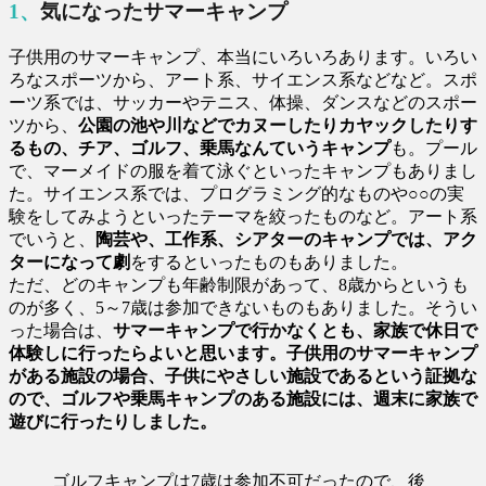
1、気になったサマーキャンプ
子供用のサマーキャンプ、本当にいろいろあります。いろい
ろなスポーツから、アート系、サイエンス系などなど。スポ
ーツ系では、サッカーやテニス、体操、ダンスなどのスポー
ツから、
公園の池や川などでカヌーしたりカヤックしたりす
るもの、チア、ゴルフ、乗馬なんていうキャンプ
も。プール
で、マーメイドの服を着て泳ぐといったキャンプもありまし
た。サイエンス系では、プログラミング的なものや○○の実
験をしてみようといったテーマを絞ったものなど。アート系
でいうと、
陶芸や、工作系、シアターのキャンプでは、アク
ターになって劇
をするといったものもありました。
ただ、どのキャンプも年齢制限があって、8歳からというも
のが多く、5～7歳は参加できないものもありました。そうい
った場合は、
サマーキャンプで行かなくとも、家族で休日で
体験しに行ったらよいと思います。子供用のサマーキャンプ
がある施設の場合、子供にやさしい施設であるという証拠な
ので、ゴルフや乗馬キャンプのある施設には、週末に家族で
遊びに行ったりしました。
ゴルフキャンプは7歳は参加不可だったので、後