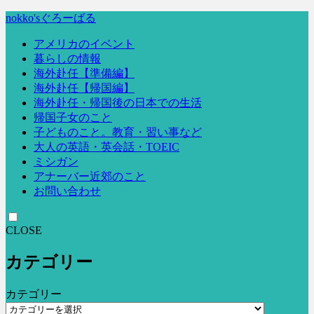
nokko'sぐろーばる
アメリカのイベント
暮らしの情報
海外赴任【準備編】
海外赴任【帰国編】
海外赴任・帰国後の日本での生活
帰国子女のこと
子どものこと。教育・習い事など
大人の英語・英会話・TOEIC
ミシガン
アナーバー近郊のこと
お問い合わせ
CLOSE
カテゴリー
カテゴリー