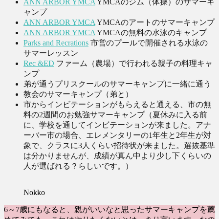
ANN ARBOR YMCA
YMCAのジム（体操）のサマーキ
ャンプ
ANN ARBOR YMCA
YMCAのアートのサマーキャンプ
ANN ARBOR YMCA
YMCAの無料の水泳のキャンプ
Parks and Recrations
市営のプールで開催される水泳の
サマーレッスン
Rec &ED
ファーム（農場）で行われる親子の料理キャ
ンプ
弟が通うプリスクールのサマーキャンプに一緒に通う
教会のサマーキャンプ（弟と）
市からインビテーションがもらえると通える、市の無
料の2週間のお勉強サマーキャンプ（夏休みに入る前
に、学校を通してインビテーションが来ました。アナ
ーバー市の場合、エレメンタリーの1年生と2年生が対
象で、クラスに3人くらい招待状が来ました。選抜基準
は分かりませんが、成績が真ん中より少し下くらいの
人が選ばれる？らしいです。）
Nokko
6～7歳にもなると、親がいいなと思ったサマーキャンプを薦